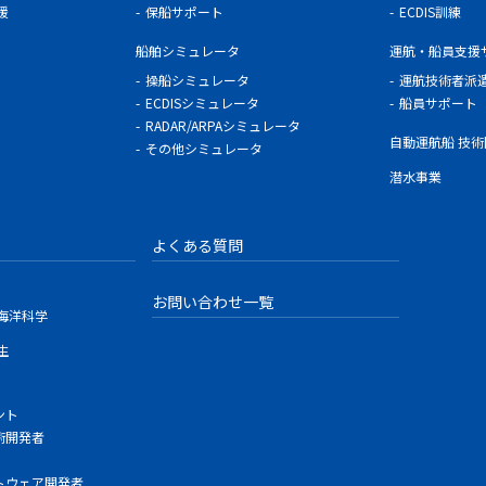
援
保船サポート
ECDIS訓練
船舶シミュレータ
運航・船員支援
操船シミュレータ
運航技術者派
ECDISシミュレータ
船員サポート
RADAR/ARPAシミュレータ
自動運航船 技
その他シミュレータ
潜水事業
よくある質問
お問い合わせ一覧
海洋科学
生
ント
術開発者
トウェア開発者