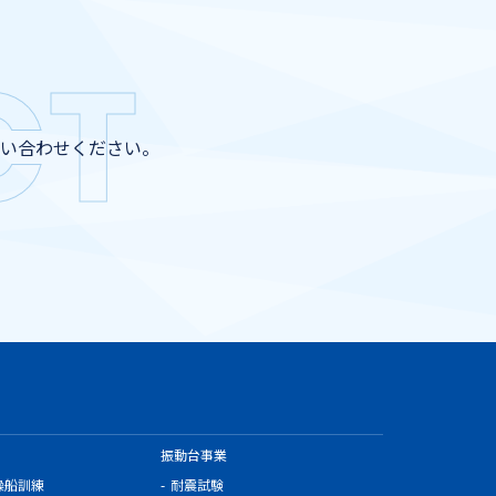
CT
い合わせください。
振動台事業
操船訓練
耐震試験