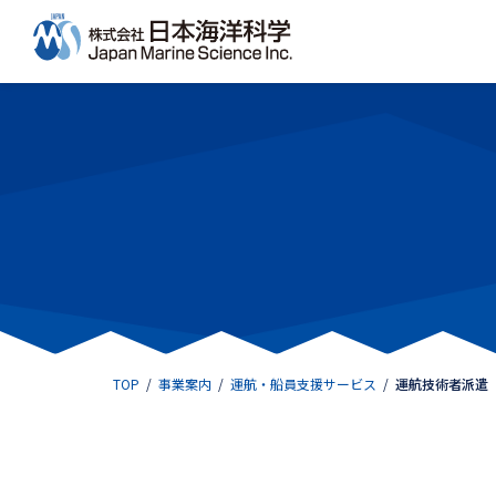
コ
ナ
ン
ビ
テ
ゲ
ン
ー
ツ
シ
へ
ョ
ス
ン
キ
に
ッ
移
プ
動
TOP
事業案内
運航・船員支援サービス
運航技術者派遣