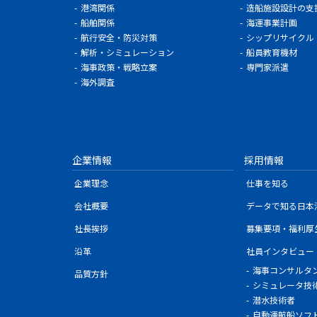
港湾関係
造船施設設計の支
船舶関係
海運事業計画
航行安全・防災対策
シップリサイクル
解析・シミュレーション
船員教育機材
海事政策・戦略立案
専門家派遣
海外調査
企業情報
採用情報
企業理念
仕事を知る
会社概要
データで知る日本
社長挨拶
募集要項・福利厚
沿革
社員インタビュー
海事コンサルタ
品質方針
シミュレータ技
潜水技術者
自動運航船ソフ