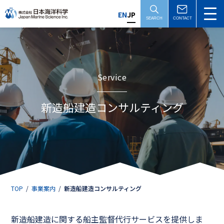
コ
ナ
EN
JP
ン
ビ
SEARCH
CONTACT
テ
ゲ
ン
ー
ツ
シ
へ
ョ
Service
ス
ン
キ
に
新造船建造コンサルティング
ッ
移
プ
動
TOP
事業案内
新造船建造コンサルティング
新造船建造に関する船主監督代行サービスを提供しま