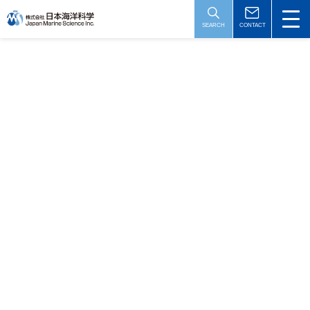
コ
ナ
ン
ビ
SEARCH
CONTACT
テ
ゲ
ン
ー
News
ツ
シ
へ
ョ
お知らせ
ス
ン
キ
に
ッ
移
プ
動
Ｇ７交通大臣会合における(公財)日本財団の
無人運航船に関する展示に協力
2023年6月30日