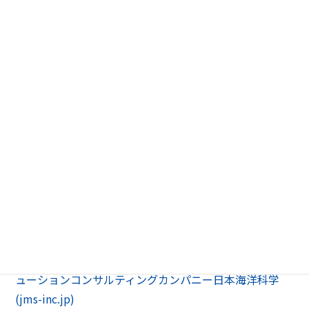
2022年4月25日発表
ニュース | 無人運航船プロジェクト DFFASドキュメンタ
リー映像公開 | 海のソリューションコンサルティングカ
ンパニー日本海洋科学 (jms-inc.jp)
2021年9月3日発表
ニュース | 無人運航船のフリートオペレーションセンタ
ー竣工 ―日本財団の無人運航船プログラム DFFASプロ
ジェクト― | 海のソリューションコンサルティングカン
パニー日本海洋科学 (jms-inc.jp)
2020年6月14日発表
ニュース | 日本財団の無人運航船プログラムに参加
―2025年までの無人運航船実用化に向けて― | 海のソリ
ューションコンサルティングカンパニー日本海洋科学
(jms-inc.jp)